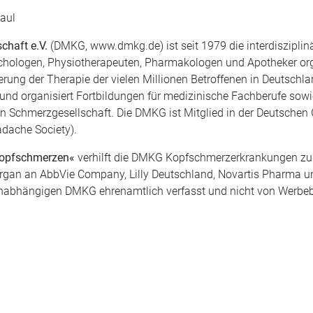
aul
chaft e.V.
(DMKG, www.dmkg.de) ist seit 1979 die interdisziplin
ychologen, Physiotherapeuten, Pharmakologen und Apotheker org
serung der Therapie der vielen Millionen Betroffenen in Deutsc
g und organisiert Fortbildungen für medizinische Fachberufe sow
chmerzgesellschaft. Die DMKG ist Mitglied in der Deutschen Ge
adache Society).
Kopfschmerzen«
verhilft die DMKG Kopfschmerzerkrankungen zu m
ergan an AbbVie Company, Lilly Deutschland, Novartis Pharma und
unabhängigen DMKG ehrenamtlich verfasst und nicht von Werbebo