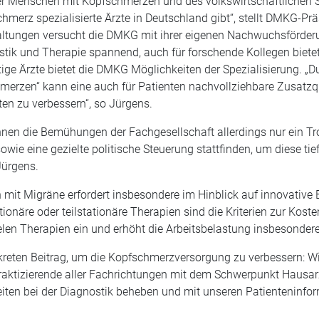
ler Menschen mit Kopfschmerzen und des volkswirtschaftlichen S
hmerz spezialisierte Ärzte in Deutschland gibt“, stellt DMKG-Pr
taltungen versucht die DMKG mit ihrer eigenen Nachwuchsförder
nostik und Therapie spannend, auch für forschende Kollegen biete
tige Ärzte bietet die DMKG Möglichkeiten der Spezialisierung. „
merzen“ kann eine auch für Patienten nachvollziehbare Zusatzqua
en zu verbessern“, so Jürgens.
nen die Bemühungen der Fachgesellschaft allerdings nur ein Tro
owie eine gezielte politische Steuerung stattfinden, um diese t
Jürgens.
en mit Migräne erfordert insbesondere im Hinblick auf innovati
ionäre oder teilstationäre Therapien sind die Kriterien zur K
elen Therapien ein und erhöht die Arbeitsbelastung insbesondere
onkreten Beitrag, um die Kopfschmerzversorgung zu verbessern: W
raktizierende aller Fachrichtungen mit dem Schwerpunkt Hausarzt
eiten bei der Diagnostik beheben und mit unseren Patienteninf