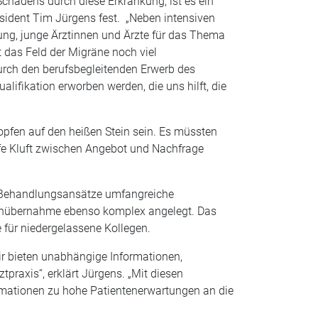
chadens durch diese Erkrankung, ist es ein
äsident Tim Jürgens fest. „Neben intensiven
ung, junge Ärztinnen und Ärzte für das Thema
t das Feld der Migräne noch viel
Durch den berufsbegleitenden Erwerb des
lifikation erworben werden, die uns hilft, die
pfen auf den heißen Stein sein. Es müssten
iefe Kluft zwischen Angebot und Nachfrage
ve Behandlungsansätze umfangreiche
ostenübernahme ebenso komplex angelegt. Das
 für niedergelassene Kollegen.
ir bieten unabhängige Informationen,
praxis“, erklärt Jürgens. „Mit diesen
ormationen zu hohe Patientenerwartungen an die