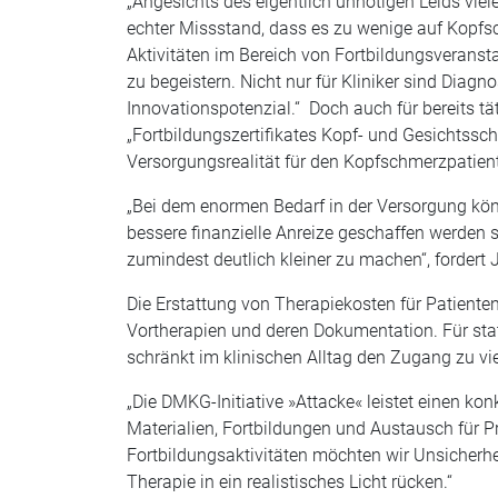
„Angesichts des eigentlich unnötigen Leids vie
echter Missstand, dass es zu wenige auf Kopfsc
Aktivitäten im Bereich von Fortbildungsverans
zu begeistern. Nicht nur für Kliniker sind Diag
Innovationspotenzial.“ Doch auch für bereits tä
„Fortbildungszertifikates Kopf- und Gesichtssch
Versorgungsrealität für den Kopfschmerzpatient
„Bei dem enormen Bedarf in der Versorgung kön
bessere finanzielle Anreize geschaffen werden s
zumindest deutlich kleiner zu machen“, fordert 
Die Erstattung von Therapiekosten für Patient
Vortherapien und deren Dokumentation. Für stat
schränkt im klinischen Alltag den Zugang zu vi
„Die DMKG-Initiative »Attacke« leistet einen k
Materialien, Fortbildungen und Austausch für P
Fortbildungsaktivitäten möchten wir Unsicherh
Therapie in ein realistisches Licht rücken.“