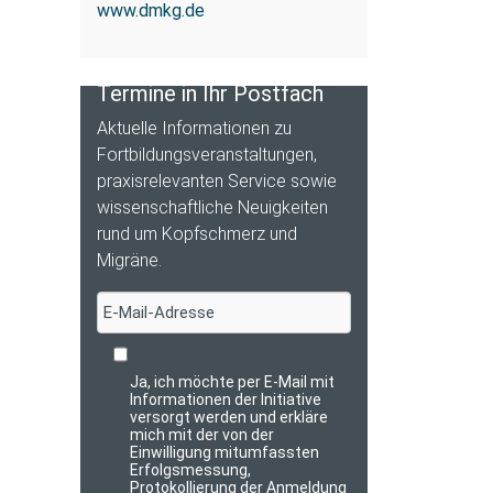
www.dmkg.de
Termine in Ihr Postfach
Aktuelle Informationen zu
Fortbildungs­veranstaltungen,
praxis­relevanten Service sowie
wissenschaftliche Neuigkeiten
rund um Kopfschmerz und
Migräne.
Ja, ich möchte per E-Mail mit
Informationen der Initiative
versorgt werden und erkläre
mich mit der von der
Einwilligung mitumfassten
Erfolgsmessung,
Protokollierung der Anmeldung